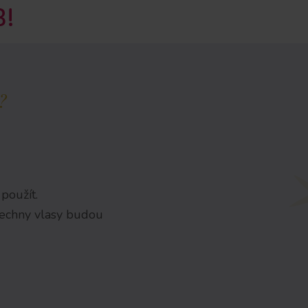
!
?
použít.
šechny vlasy budou