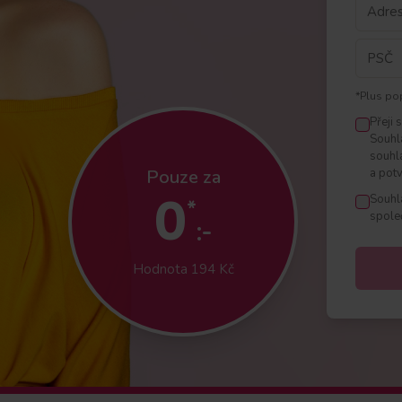
*Plus po
Přeji 
Souhl
souhl
Pouze za
a potv
0
Souhl
*
spole
:-
Hodnota 194 Kč