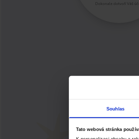
Dokonale dotvoří Váš úč
Souhlas
Tato webová stránka použív
K personalizaci obsahu a re