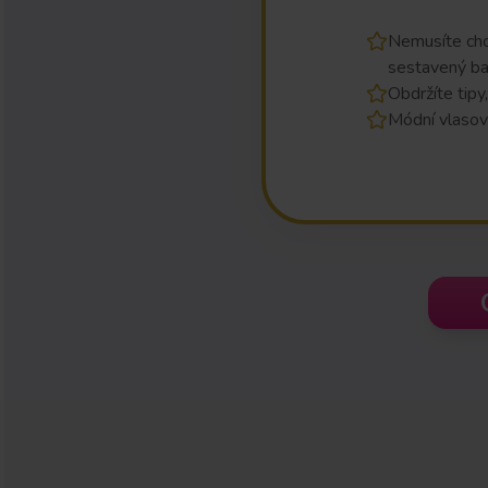
Nemusíte cho
sestavený ba
Obdržíte tipy
Módní vlasov