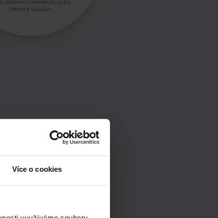
ky jemnému materiálu jsou
šetrné k vlasům.
Více o cookies
ěvnosti využíváme soubory