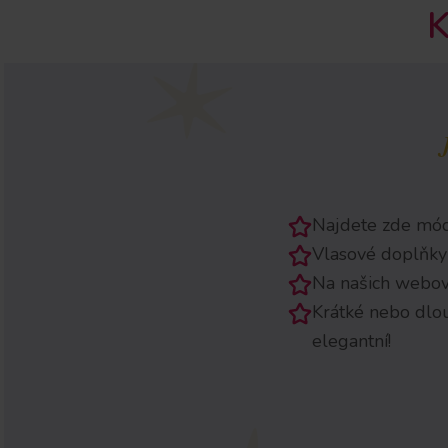
Najdete zde mód
Vlasové doplňky
Na našich webový
Krátké nebo dlo
elegantní!