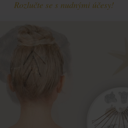
Rozlučte se s nudnými účesy!