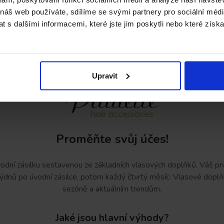
Objednejte si své úvodní balení za 0* Kč
 náš web používáte, sdílíme se svými partnery pro sociální média
 s dalšími informacemi, které jste jim poskytli nebo které získa
Upravit
Proměňte svůj účes!
odní zásilku sestavenou ze základních vlasových doplňků. Váš prvn
8 týdnů po úvodní zásilce, potom každý čtvrtý měsíc. Vlasové dopl
sezóně a aktuálním trendům.
Jaké jsou hlavní výhody?