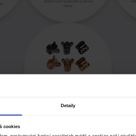
Ideální pro kudrnaté a jemné
Dí
es.
vlasy.
Skřipce malé
:
Nezbytné pro kreativní účes.
Detaily
á cookies
klam, poskytování funkcí sociálních médií a analýze naší návšt