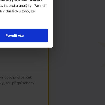
!
, inzerci a analýzy. Partneři
li v důsledku toho, že
Povolit vše
í doplňující balíček
ňky jsou přizpůsobeny