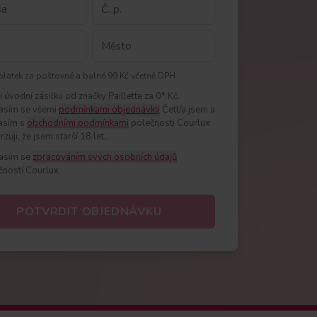
platek za poštovné a balné 99 Kč včetně DPH.
si úvodní zásilku od značky Paillette za 0* Kč.
asím se všemi
podmínkami objednávky
Četl/a jsem a
asím s
obchodními podmínkami
polečnosti Courlux
rzuji, že jsem starší 18 let.
.
asím se
zpracováním svých osobních údajů
čností Courlux.
POTVRDIT OBJEDNÁVKU