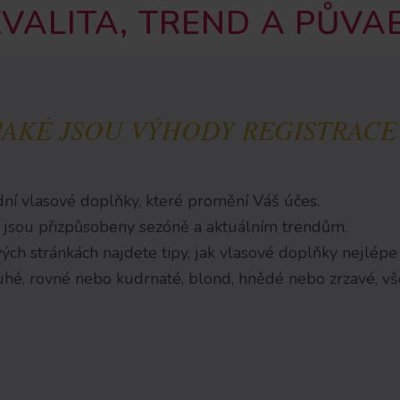
KVALITA, TREND A PŮVAB
JAKÉ JSOU VÝHODY REGISTRACE
ní vlasové doplňky, které promění Váš účes.
 jsou přizpůsobeny sezóně a aktuálním trendům.
ch stránkách najdete tipy, jak vlasové doplňky nejlépe 
uhé, rovné nebo kudrnaté, blond, hnědé nebo zrzavé, v